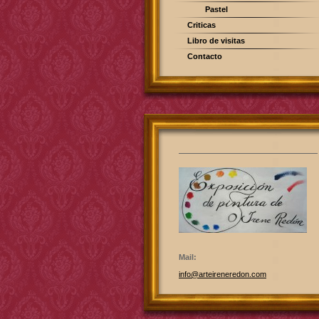
Pastel
Criticas
Libro de visitas
Contacto
Mail:
info@arteireneredon.com