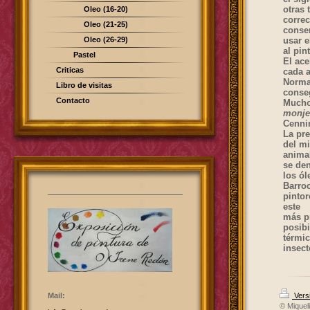
otras 
Oleo (16-20)
correc
Oleo (21-25)
conser
Oleo (26-29)
usar e
al pin
Pastel
El ace
Criticas
cada a
Norma
Libro de visitas
conse
Contacto
Muchos
monje
Cenni
La pre
del mi
anima
se de
los ól
Barro
pintor
este
más p
posibi
térmic
insec
Mail:
Versi
© Miquel