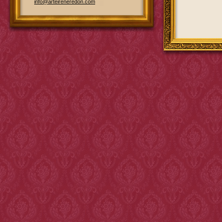
info@arteireneredon.com