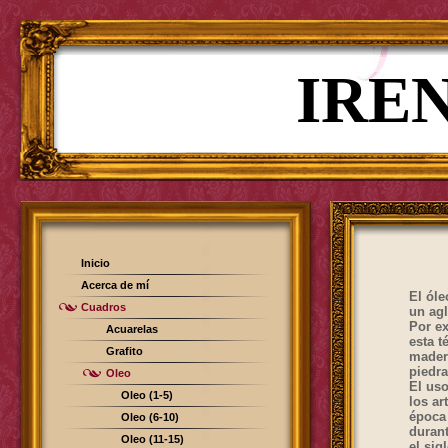
IRE
Inicio
Acerca de mí
El
óle
Cuadros
un
agl
Por e
Acuarelas
esta t
Grafito
mader
piedra
Oleo
El uso
Oleo (1-5)
los ar
época
Oleo (6-10)
duran
Oleo (11-15)
el
sig